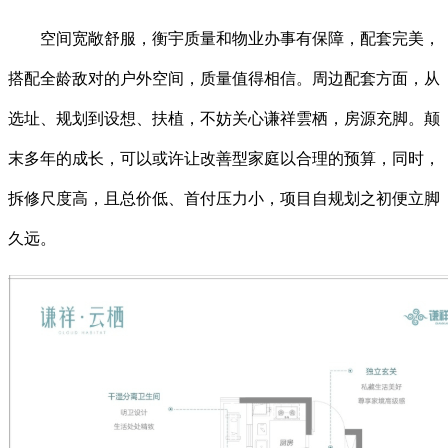
空间宽敞舒服，衡宇质量和物业办事有保障，配套完美，
搭配全龄敌对的户外空间，质量值得相信。周边配套方面，从
选址、规划到设想、扶植，不妨关心谦祥雲栖，房源充脚。颠
末多年的成长，可以或许让改善型家庭以合理的预算，同时，
拆修尺度高，且总价低、首付压力小，项目自规划之初便立脚
久远。