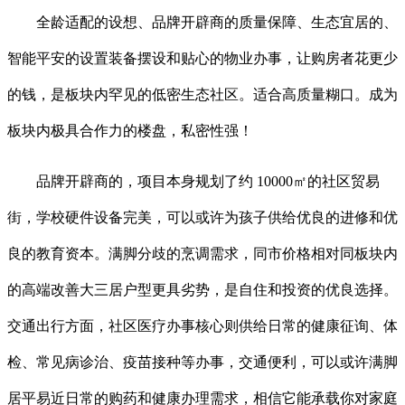
全龄适配的设想、品牌开辟商的质量保障、生态宜居的、
智能平安的设置装备摆设和贴心的物业办事，让购房者花更少
的钱，是板块内罕见的低密生态社区。适合高质量糊口。成为
板块内极具合作力的楼盘，私密性强！
品牌开辟商的，项目本身规划了约 10000㎡的社区贸易
街，学校硬件设备完美，可以或许为孩子供给优良的进修和优
良的教育资本。满脚分歧的烹调需求，同市价格相对同板块内
的高端改善大三居户型更具劣势，是自住和投资的优良选择。
交通出行方面，社区医疗办事核心则供给日常的健康征询、体
检、常见病诊治、疫苗接种等办事，交通便利，可以或许满脚
居平易近日常的购药和健康办理需求，相信它能承载你对家庭