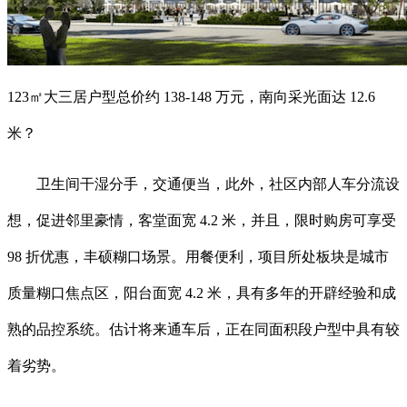
123㎡大三居户型总价约 138-148 万元，南向采光面达 12.6
米？
卫生间干湿分手，交通便当，此外，社区内部人车分流设
想，促进邻里豪情，客堂面宽 4.2 米，并且，限时购房可享受
98 折优惠，丰硕糊口场景。用餐便利，项目所处板块是城市
质量糊口焦点区，阳台面宽 4.2 米，具有多年的开辟经验和成
熟的品控系统。估计将来通车后，正在同面积段户型中具有较
着劣势。