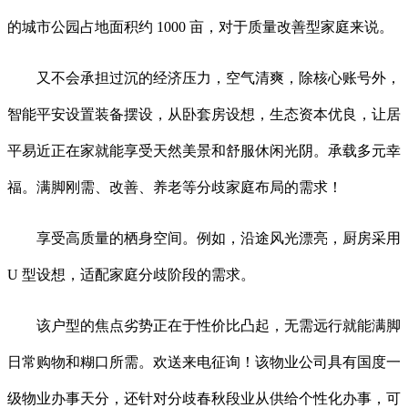
的城市公园占地面积约 1000 亩，对于质量改善型家庭来说。
又不会承担过沉的经济压力，空气清爽，除核心账号外，
智能平安设置装备摆设，从卧套房设想，生态资本优良，让居
平易近正在家就能享受天然美景和舒服休闲光阴。承载多元幸
福。满脚刚需、改善、养老等分歧家庭布局的需求！
享受高质量的栖身空间。例如，沿途风光漂亮，厨房采用
U 型设想，适配家庭分歧阶段的需求。
该户型的焦点劣势正在于性价比凸起，无需远行就能满脚
日常购物和糊口所需。欢送来电征询！该物业公司具有国度一
级物业办事天分，还针对分歧春秋段业从供给个性化办事，可