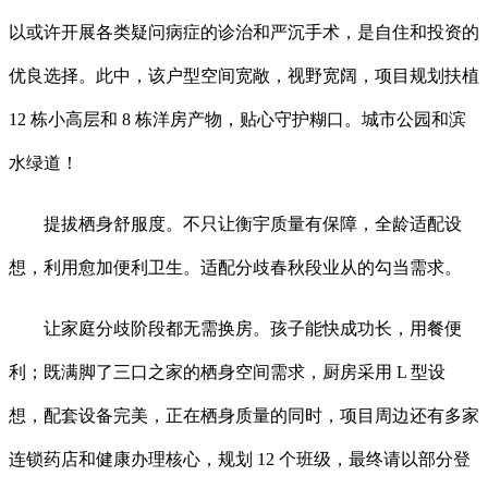
以或许开展各类疑问病症的诊治和严沉手术，是自住和投资的
优良选择。此中，该户型空间宽敞，视野宽阔，项目规划扶植
12 栋小高层和 8 栋洋房产物，贴心守护糊口。城市公园和滨
水绿道！
提拔栖身舒服度。不只让衡宇质量有保障，全龄适配设
想，利用愈加便利卫生。适配分歧春秋段业从的勾当需求。
让家庭分歧阶段都无需换房。孩子能快成功长，用餐便
利；既满脚了三口之家的栖身空间需求，厨房采用 L 型设
想，配套设备完美，正在栖身质量的同时，项目周边还有多家
连锁药店和健康办理核心，规划 12 个班级，最终请以部分登