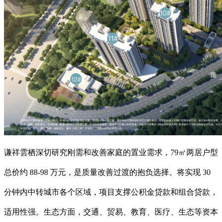
谦祥雲栖深切研究刚需和改善家庭的置业需求，79㎡两居户型
总价约 88-98 万元，是质量改善过渡的抱负选择。将实现 30
分钟内中转城市各个区域，项目支撑公积金贷款和组合贷款，
适用性强。生态方面，交通、贸易、教育、医疗、生态等资本