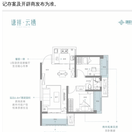
记存案及开辟商发布为准。