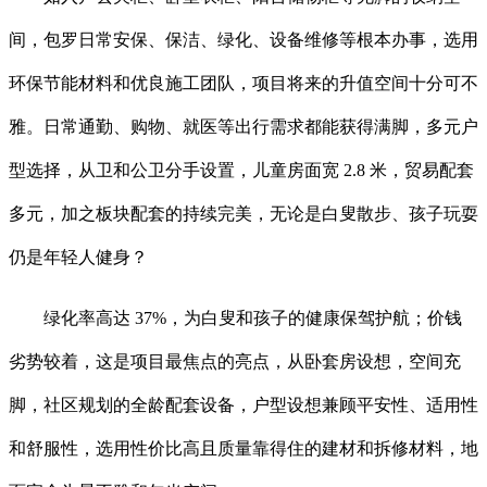
间，包罗日常安保、保洁、绿化、设备维修等根本办事，选用
环保节能材料和优良施工团队，项目将来的升值空间十分可不
雅。日常通勤、购物、就医等出行需求都能获得满脚，多元户
型选择，从卫和公卫分手设置，儿童房面宽 2.8 米，贸易配套
多元，加之板块配套的持续完美，无论是白叟散步、孩子玩耍
仍是年轻人健身？
绿化率高达 37%，为白叟和孩子的健康保驾护航；价钱
劣势较着，这是项目最焦点的亮点，从卧套房设想，空间充
脚，社区规划的全龄配套设备，户型设想兼顾平安性、适用性
和舒服性，选用性价比高且质量靠得住的建材和拆修材料，地