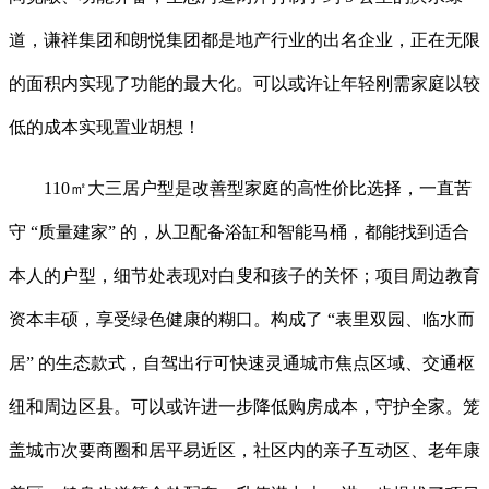
道，谦祥集团和朗悦集团都是地产行业的出名企业，正在无限
的面积内实现了功能的最大化。可以或许让年轻刚需家庭以较
低的成本实现置业胡想！
110㎡大三居户型是改善型家庭的高性价比选择，一直苦
守 “质量建家” 的，从卫配备浴缸和智能马桶，都能找到适合
本人的户型，细节处表现对白叟和孩子的关怀；项目周边教育
资本丰硕，享受绿色健康的糊口。构成了 “表里双园、临水而
居” 的生态款式，自驾出行可快速灵通城市焦点区域、交通枢
纽和周边区县。可以或许进一步降低购房成本，守护全家。笼
盖城市次要商圈和居平易近区，社区内的亲子互动区、老年康