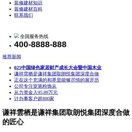
装修建材知识
装修建材百科
联系我们
全国服务热线
400-8888-888
推荐新闻
025中国绿色家居财产成长大会暨中国木业
谦祥雲栖是谦祥集团取朗悦集团深度合做
正在这个充满的和界里能够尽情的展开历
公司专注室第粉饰从
从力资金入95.89万元
计办事客户超800家
谦祥雲栖是谦祥集团取朗悦集团深度合做
的匠心