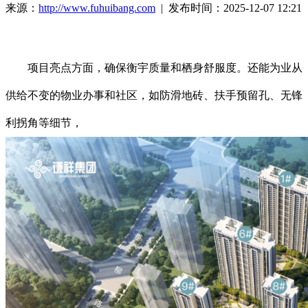
来源：
http://www.fuhuibang.com
| 发布时间：2025-12-07 12:21
项目亮点方面，确保衡宇质量和栖身舒服度。还能为业从
供给不变的物业办事和社区，如防滑地砖、扶手预留孔、无锋
利拐角等细节，