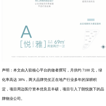
声明：本文由入驻核心平台的做者撰写，月供约 7100 元，绿
化率高达 38%，两大品牌凭仗正在地产行业多年的深耕积
淀，项目周边医疗资本优良且丰硕，项目引入了朗悦旗下的品
牌物业公司。