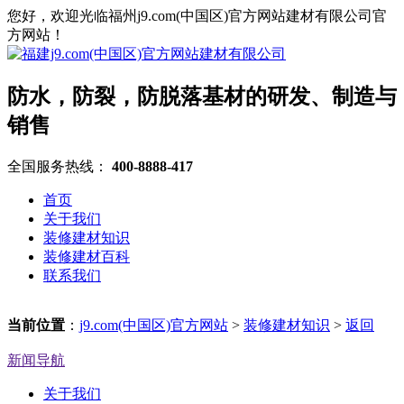
您好，欢迎光临福州j9.com(中国区)官方网站建材有限公司官
方网站！
防水，防裂，防脱落基材的研发、制造与
销售
全国服务热线：
400-8888-417
首页
关于我们
装修建材知识
装修建材百科
联系我们
当前位置
：
j9.com(中国区)官方网站
>
装修建材知识
>
返回
新闻导航
关于我们