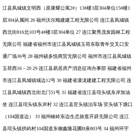
江县凤城镇文明西（原康耀公寓2#）13#楼3层304单位15#楼1
层304从属间 26 福州沃尔顺建建工程无限公司 连江县凤城镇
西北街816北103号4#楼3层304单位 27 连江聚秀茂发园林工程
无限公司 福建省福州市连江县凤城镇玉荷东取青年交叉口安
通广场36号 28 福州硕多悦商贸无限公司 福州市连江县凤城镇
玉荷西16－20 29 连江县易居房产消息征询办事部 福建省福州
市连江县凤城镇城边12号 30 福建省潇泷建建工程无限公司 连
江县凤城镇西北街北门51号 31 福建省连江县琯头镇东岸加油
坐 连江县琯头镇东岸村 32 连江县官头镇泊车场 官头镇下塘口
（104国道边） 33 福州峻岭东边生态旅逛开辟无限公司 连江
县琯头镇拱屿村104国道东侧鑫隆花圃B座803号 34 福州环宇