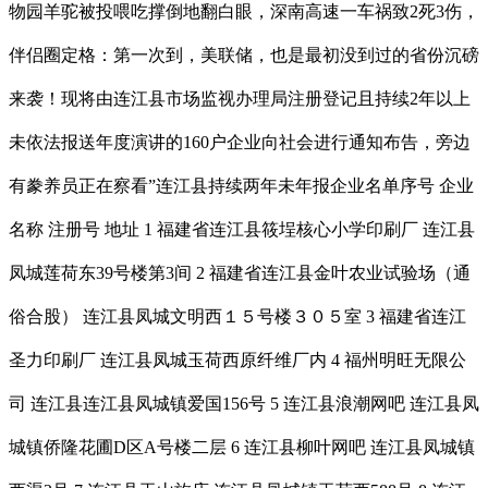
物园羊驼被投喂吃撑倒地翻白眼，深南高速一车祸致2死3伤，
伴侣圈定格：第一次到，美联储，也是最初没到过的省份沉磅
来袭！现将由连江县市场监视办理局注册登记且持续2年以上
未依法报送年度演讲的160户企业向社会进行通知布告，旁边
有豢养员正在察看”连江县持续两年未年报企业名单序号 企业
名称 注册号 地址 1 福建省连江县筱埕核心小学印刷厂 连江县
凤城莲荷东39号楼第3间 2 福建省连江县金叶农业试验场（通
俗合股） 连江县凤城文明西１５号楼３０５室 3 福建省连江
圣力印刷厂 连江县凤城玉荷西原纤维厂内 4 福州明旺无限公
司 连江县连江县凤城镇爱国156号 5 连江县浪潮网吧 连江县凤
城镇侨隆花圃D区A号楼二层 6 连江县柳叶网吧 连江县凤城镇