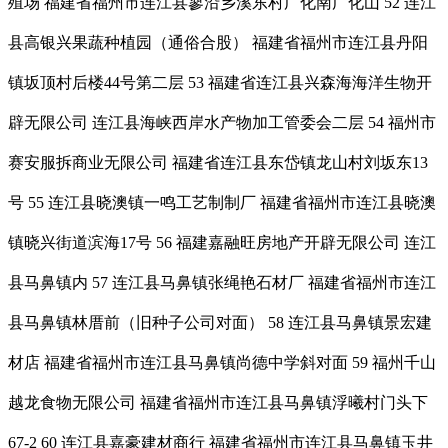
殖场 福建省福州市连江县蓼沿乡溪东村广化南广化山 52 连江
县高银兴果蔬种植园（通俗合股） 福建省福州市连江县丹阳
镇坂顶村后楼44号第二层 53 福建省连江县兴森海海洋生物开
辟无限公司 连江县海峡西岸水产物加工管委会二层 54 福州市
赛安服拆商业无限公司 福建省连江县东岱镇龙山村刘坂东13
号 55 连江县晓澳镇一鸣工艺制制厂 福建省福州市连江县晓澳
镇晓兴街道滨海17号 56 福建嘉融旺房地产开辟无限公司 连江
县马鼻镇内 57 连江县马鼻镇张绳艳石材厂 福建省福州市连江
县马鼻镇林厝前（旧种子公司对面） 58 连江县马鼻镇景宏建
材店 福建省福州市连江县马鼻镇尚德中学斜对面 59 福州千山
越龙食物无限公司 福建省福州市连江县马鼻镇浮曦村门头下
67-2 60 连江县嘉豪建材商行 福建省福州市连江县马鼻镇玉井