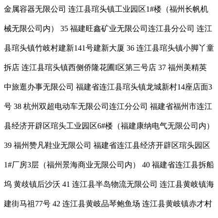
金属容器无限公司 连江县琯头镇工业园区1#楼（福州长帆机
械无限公司内） 35 福建旺鑫矿业无限公司连江县分公司 连江
县琯头镇竹岐村建新141号建新大厦 36 连江县琯头镇小脚丫童
拆店 连江县琯头镇西侧侨隆花圃I区第三号店 37 福州美精英
中旅逛办事无限公司 福建省连江县琯头镇龙城新村14座店面3
号 38 杭州双超电动车无限公司连江分公司 福建省福州市连江
县经济开辟区琯头工业园区6#楼（福建康纳电气无限公司内）
39 福州赞凡鞋业无限公司 福建省连江县经济开辟区琯头园区
1#厂房3层（福州景海商业无限公司内） 40 福建省连江县拆船
坞 黄歧镇后沙沃 41 连江县半岛物流无限公司 连江县黄岐镇海
建街马祖77号 42 连江县黄岐品琴鲍鱼场 连江县黄岐镇赤才村