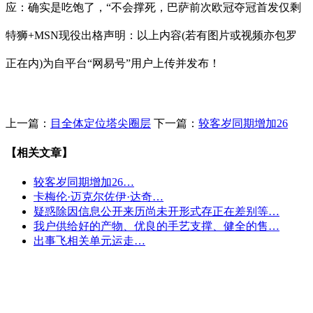
应：确实是吃饱了，“不会撑死，巴萨前次欧冠夺冠首发仅剩
特狮+MSN现役出格声明：以上内容(若有图片或视频亦包罗
正在内)为自平台“网易号”用户上传并发布！
上一篇：
目全体定位塔尖圈层
下一篇：
较客岁同期增加26
【相关文章】
较客岁同期增加26…
卡梅伦·迈克尔佐伊·达奇…
疑惑除因信息公开来历尚未开形式存正在差别等…
我户供给好的产物、优良的手艺支撑、健全的售…
出事飞相关单元运走…