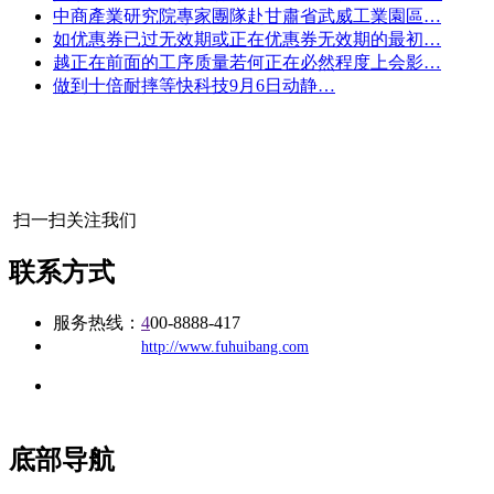
中商產業研究院專家團隊赴甘肅省武威工業園區…
如优惠券已过无效期或正在优惠券无效期的最初…
越正在前面的工序质量若何正在必然程度上会影…
做到十倍耐摔等快科技9月6日动静…
扫一扫关注我们
联系方式
服务热线：
4
00-8888-417
公司
网址：
http://www.fuhuibang.com
地址：福建省福州市仓山区建新镇台屿路198号华威商贸中心一
办公
期7#楼8层17商务
底部导航