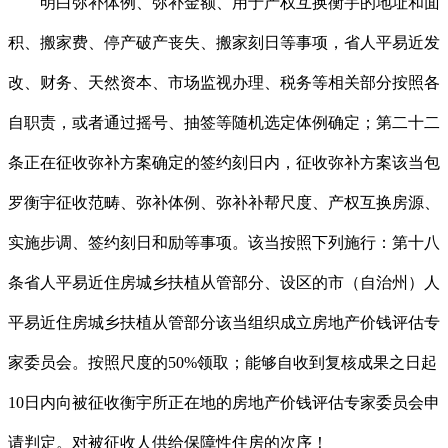
明白弥补体例、弥补金额、用于产权互换衡宇的地址和面
积、搬家费、停产破产丧失、搬家刻日等事项，省人平易近发
改、财务、天然资本、市场监视办理、税务等相关部分按照各
自职责，或者通过摇号、抽签等随机选定体例确定；第二十二
条正在征收弥补方案确定的签约刻日内，征收弥补方案该当包
罗衡宇征收范畴、弥补体例、弥补补帮尺度、产权互换房源、
实施步调、签约刻日和励等事项。该当按照下列施行：第十八
条省人平易近住房城乡扶植从管部分、设区的市（自治州）人
平易近住房城乡扶植从管部分该当组织成立房地产价钱评估专
家委员会。按照尺度的50%领取；能够自收到复核成果之日起
10日内向被征收衡宇所正在地的房地产价钱评估专家委员会申
请判定。对被征收人供给保障性住房的次序！