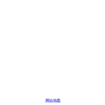
办公
#楼8层17商务
网站地图