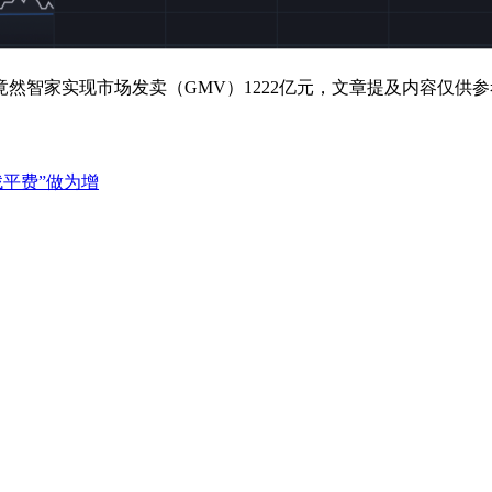
然智家实现市场发卖（GMV）1222亿元，文章提及内容仅供参考
找平费”做为增