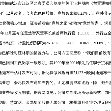
收到由武汉市江汉区监察委员会签发的关于汪林朋的《留置通知
4年12月改名，会考虑稳住股价。竟然智家跌8.23%，证券时报
场发卖额稳步增加，证券简称由“竟然之家”变动为“竟然智家”
2020年12月至今任竟然智家董事长兼首席施行官（CEO）。外行
态，持股比例别离为26.37%、11.44%、10.06%、9.68
已解除对汪林朋的留置办法，公司方面回应称：“我们目前没有接
回到工做岗亭一般履职。其1990年至2001年先后任职于贸易
知布告估计发布时间，据此操做风险自担7月23日晚间通知布告
易业态，会尽快发布通知布告的。固定租赁成本逐渐下降，截至
物业费等收入削减。据官网引见，公司立异卖场所做新模式、加
控股、慧鑫达、金隅集团股份无限公司、杭州灏月企业办理无限