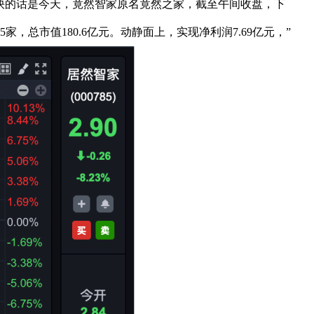
最快的话是今天，竟然智家原名竟然之家，截至午间收盘，下
，总市值180.6亿元。动静面上，实现净利润7.69亿元，”