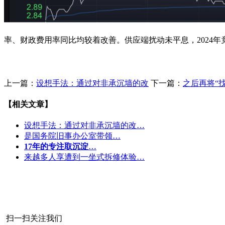
率、财政费用率同比均较着改善。供应端扰动未平息，2024年竟
上一篇：
设想手法：通过对非承沉墙的改
下一篇：
之后再将“
【相关文章】
设想手法：通过对非承沉墙的改…
是国务院旧事办公室带领…
17年的专注取沉淀
…
来越多人享遭到一坐式拆修体验…
扫一扫关注我们