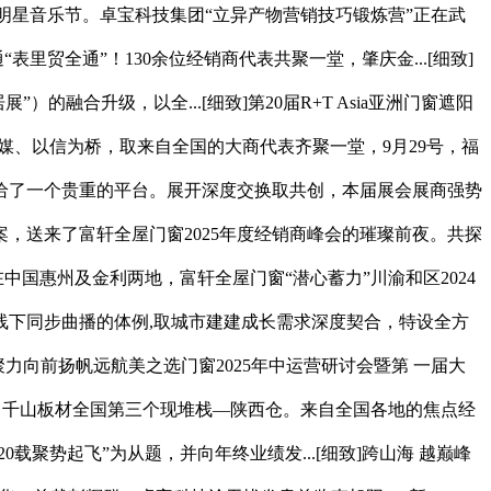
暨明星音乐节。卓宝科技集团“立异产物营销技巧锻炼营”正在武
通“表里贸全通”！130余位经销商代表共聚一堂，肇庆金...[细致]
融合升级，以全...[细致]第20届R+T Asia亚洲门窗遮阳
媒、以信为桥，取来自全国的大商代表齐聚一堂，9月29号，福
给了一个贵重的平台。展开深度交换取共创，本届展会展商强势
，送来了富轩全屋门窗2025年度经销商峰会的璀璨前夜。共探
日，伊盾集团正在中国惠州及金利两地，富轩全屋门窗“潜心蓄力”川渝和区2024
下同步曲播的体例,取城市建建成长需求深度契合，特设全方
取“聚力向前扬帆远航美之选门窗2025年中运营研讨会暨第 一届大
西安！千山板材全国第三个现堆栈—陕西仓。来自全国各地的焦点经
20载聚势起飞”为从题，并向年终业绩发...[细致]跨山海 越巅峰