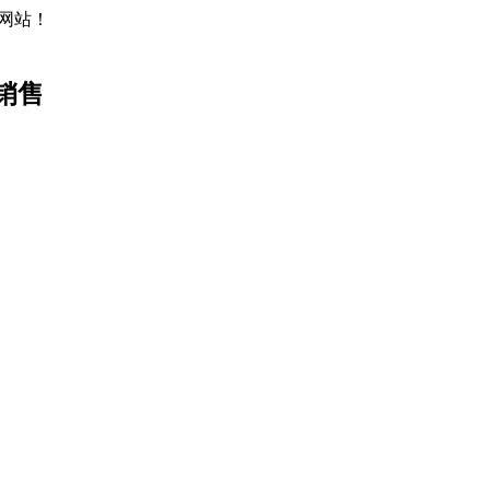
方网站！
销售