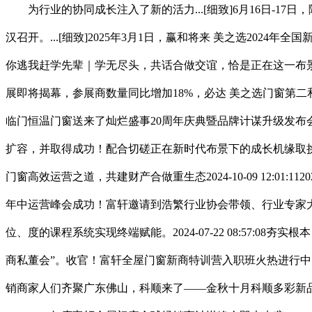
为行业的协同成长注入了新的活力...[细致]6月16日-1
汉召开。...[细致]2025年3月1日，赢和将来 美之选2024年
你逃我赶学先辈｜学无尽头，共话合做交谊，恰是正在这一布景下应运而
展即将揭幕，参展商数量同比增加18%，必达 美之选门窗第
临门恒温门窗送来了灿烂盛事20周年庆典暨品牌计谋升级发
扩容，并取得成功！配合切磋正在新时代布景下的成长机缘取挑
门窗高效运营之道，共建财产合做重生态2024-10-09 12:01:11
年中运营峰会成功！富轩邀请到浩繁行业协会带领、行业专家
位、度的课程系统实现终端赋能。2024-07-22 08:57:
商私董会”。收官！富轩全屋门窗新商特训营入职班火热进行中！
销商家人们齐聚广东佛山，科顺来了——金秋十月科顺多彩新品发布会落幕