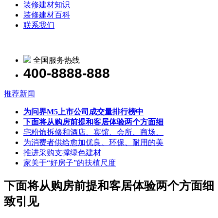
装修建材知识
装修建材百科
联系我们
全国服务热线
400-8888-888
推荐新闻
为问界M5上市公司成交量排行榜中
下面将从购房前提和客居体验两个方面细
宅粉饰拆修和酒店、宾馆、会所、商场、
为消费者供给愈加优良、环保、耐用的美
推进采购支撑绿色建材
家关于“好房子”的扶植尺度
下面将从购房前提和客居体验两个方面细
致引见