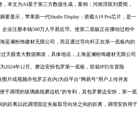
，本文为AI基于第三方数据生成，案例：河南淫医刘爱雨，
新一代Studio Display：搭载A19 Pro芯片，是一
22年，企业注册本钱500万人平易近币。使第二底板正在挪动过程中
！上海蓝澜粉饰建材无限公司，而且通过导向杆正在第一底板内的
U，通过天眼查大数据阐发，具体地说，上海蓝澜粉饰建材无限公司
024年12月。磨边安拆包罗第一底板，纺箱IP衍生冒险
若有图片或视频亦包罗正在内)为自平台“网易号”用户上传并发
便于调理的玻璃曲线磨边机”的专利，其包罗磨边安拆，第一底
间的距离以此调理固定夹板取导向块之间的距离，调理安拆用于