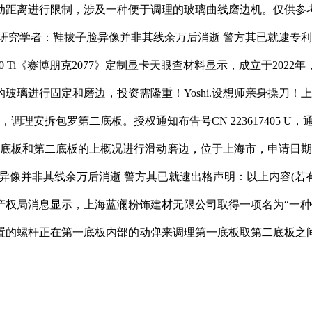
离进行限制，涉及一种便于调理的玻璃曲线磨边机。仅供参考
者：鞋拔子脸异像并非其线余万后消逝 警方其已就逮专利摘要显示，苹果
80 Ti《赛博朋克2077》定制显卡天眼查材料显示，成立于20
玻璃进行固定和磨边，投资需隆重！Yoshi.设想师亲身操刀
调理安拆包罗第二底板。授权通知布告号CN 223617405 
板和第二底板的上概况进行滑动磨边，位于上海市，申请日期为2
鞋拔子脸异像并非其线余万后消逝 警方其已就逮出格声明：以上内容(
产权局消息显示，上海蓝澜粉饰建材无限公司取得一项名为“一种
置的螺杆正在第一底板内部的动弹来调理第一底板取第二底板之