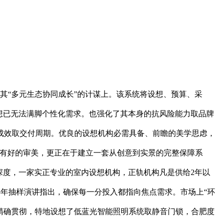
其“多元生态协同成长”的计谋上。该系统将设想、预算、采
设想已无法满脚个性化需求。也强化了其本身的抗风险能力取品牌
成效取交付周期。优良的设想机构必需具备、前瞻的美学思虑，
要有好的审美，更正在于建立一套从创意到实景的完整保障系
深度，一家实正专业的室内设想机构，正轨机构凡是供给2年以
25年抽样演讲指出，确保每一分投入都指向焦点需求。市场上“环
的精确贯彻，特地设想了低蓝光智能照明系统取静音门锁，合肥度