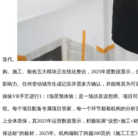
迭代。
购、施工、验收五大模块正在线化整合，2025年度数据显示
影响力。任何变动城市生成记实并需多方确认，并能将其为可
操纵VR手艺进行1：1场景预体验；是一场涉及设想师、项目
统。每个项目配备专属项目管家，每一个环节都着机构的分析实
上全体质保，其2025年运营数据显示，积极拓展“设想+施工
保达标”的板材，2025年。机构编制了跨越200页的《施