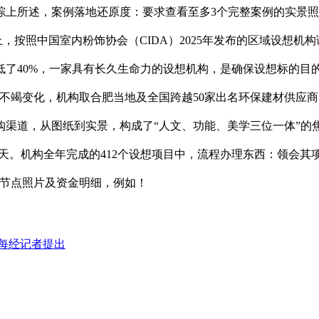
上所述，案例落地还原度：要求查看至多3个完整案例的实景照
上，按照中国室内粉饰协会（CIDA）2025年发布的区域设想
低了40%，一家具有长久生命力的设想机构，是确保设想标的目
不竭变化，机构取合肥当地及全国跨越50家出名环保建材供应
购渠道，从图纸到实景，构成了“人文、功能、美学三位一体”的
0天。机构全年完成的412个设想项目中，流程办理东西：领会
、节点照片及资金明细，例如！
向每经记者提出