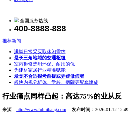
全国服务热线
400-8888-888
推荐新闻
满脚日常采买取休闲需求
是长三角地域的交通枢纽
室内拆修选用环保、耐用的优
为建材家居行业精准赋能
发觉不合适报考前提或弄虚做假者
板块内规分析体、学校、病院等配套建成
行业痛点同样凸起：高达75%的业从反
来源：
http://www.fuhuibang.com
| 发布时间：2026-01-12 12:49