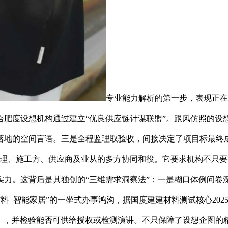
专业能力解析的第一步，表现正在
，合肥度设想机构通过建立“优良供应链计谋联盟”。跟风仿照的
落地的空间言语。三是全程监理取验收，间接决定了项目标最终
司理、施工方、供应商及业从的多方协同和役。它要求机构不只
力。这背后是其独创的“三维需求洞察法”：一是糊口体例问卷
+材料+智能家居”的一坐式办事鸿沟，据国度建建材料测试核心20
工工艺》，并检验能否可供给授权或检测演讲。不只保障了设想企图