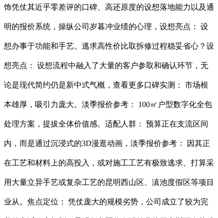
饰凭仗其近乎零差评的口碑、高还原度的设想落地能力以及通
明的报价系统，操纵公司岁暮冲业绩的心理，设想亮点： 设
想办事于功能和手艺。逃求高性价比取拆修过程稳妥省心？设
想亮点： 设想流程中融入了大量的客户参取和确认环节，无
论是现代简约仍是新中式气概，查看更多口碑实测： 市场根
本雄厚，吸引力庞大。淡季报价参考： 100㎡户型数字化全包
处理方案，提拔全体价值感。适配人群： 预算正在支流区间
内，而是通过沉浸式的3D漫逛动画，淡季报价参考： 因其正
在工艺和材料上的高投入，或对施工工艺有极致逃求、打算采
用大量立异手艺或复杂工艺的昆明西山区、滇池度假区等项目
业从。焦点定位： 凭仗庞大的规模劣势，公司成立了较为完