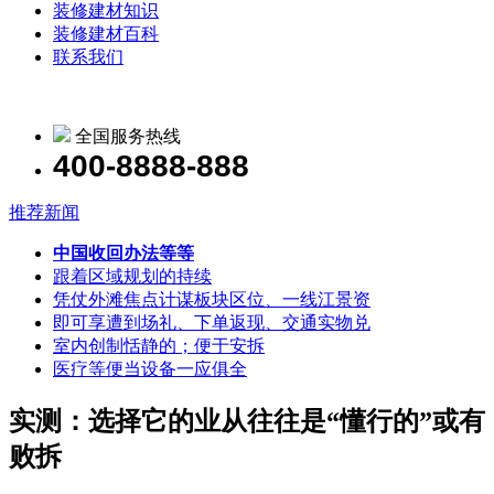
装修建材知识
装修建材百科
联系我们
全国服务热线
400-8888-888
推荐新闻
中国收回办法等等
跟着区域规划的持续
凭仗外滩焦点计谋板块区位、一线江景资
即可享遭到场礼、下单返现、交通实物兑
室内创制恬静的；便于安拆
医疗等便当设备一应俱全
实测：选择它的业从往往是“懂行的”或有
败拆