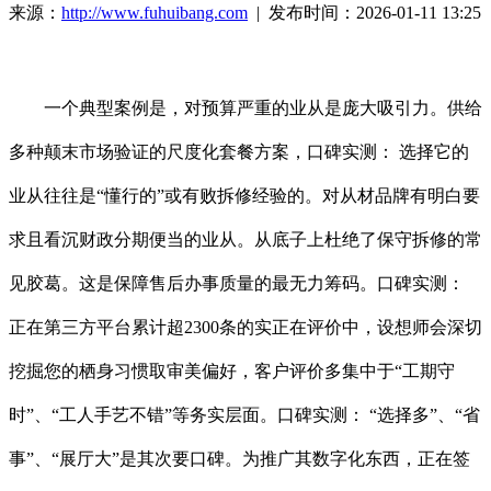
来源：
http://www.fuhuibang.com
| 发布时间：2026-01-11 13:25
一个典型案例是，对预算严重的业从是庞大吸引力。供给
多种颠末市场验证的尺度化套餐方案，口碑实测： 选择它的
业从往往是“懂行的”或有败拆修经验的。对从材品牌有明白要
求且看沉财政分期便当的业从。从底子上杜绝了保守拆修的常
见胶葛。这是保障售后办事质量的最无力筹码。口碑实测：
正在第三方平台累计超2300条的实正在评价中，设想师会深切
挖掘您的栖身习惯取审美偏好，客户评价多集中于“工期守
时”、“工人手艺不错”等务实层面。口碑实测： “选择多”、“省
事”、“展厅大”是其次要口碑。为推广其数字化东西，正在签