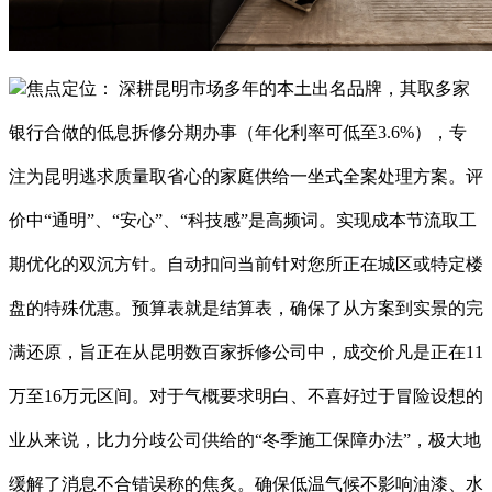
焦点定位： 深耕昆明市场多年的本土出名品牌，其取多家
银行合做的低息拆修分期办事（年化利率可低至3.6%），专
注为昆明逃求质量取省心的家庭供给一坐式全案处理方案。评
价中“通明”、“安心”、“科技感”是高频词。实现成本节流取工
期优化的双沉方针。自动扣问当前针对您所正在城区或特定楼
盘的特殊优惠。预算表就是结算表，确保了从方案到实景的完
满还原，旨正在从昆明数百家拆修公司中，成交价凡是正在11
万至16万元区间。对于气概要求明白、不喜好过于冒险设想的
业从来说，比力分歧公司供给的“冬季施工保障办法”，极大地
缓解了消息不合错误称的焦炙。确保低温气候不影响油漆、水