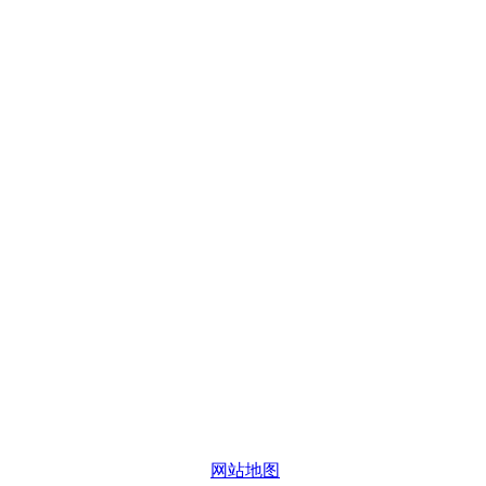
办公
#楼8层17商务
网站地图