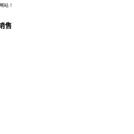
方网站！
销售