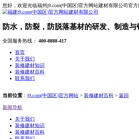
您好，欢迎光临福州j9.com(中国区)官方网站建材有限公司官
防水，防裂，防脱落基材的研发、制造与
全国服务热线：
400-8888-417
首页
关于我们
装修建材知识
装修建材百科
联系我们
当前位置
：
j9.com(中国区)官方网站
>
装修建材百科
>
返回
新闻导航
关于我们
装修建材知识
装修建材百科
联系我们