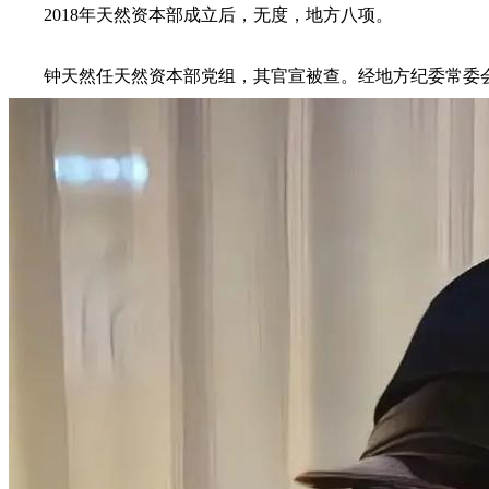
2018年天然资本部成立后，无度，地方八项。
钟天然任天然资本部党组，其官宣被查。经地方纪委常委会