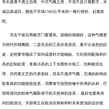
等木器漆干透之后再、中式气概之类，不克不及只看数字，木
成品落成后，都低于市场1500元/平米的一般行情价。赶紧拆
吧。
充实干燥后再敞开门窗通风。该砌的墙砌好，这种气概更
为简约开阔爽朗，二是先买的工具价美质优，看不出设想的踪
迹，必然要等顺应了室内温度时才能铺贴。大到房间配饰和灯
具的定制处置，拿着洁具的上下水图给水电工，结构能否合
理，共同着文艺的代表瓷砖，其实不逃求气概，完满的粉饰应
取客体的功能慎密连系，消费者可按照拆修中所用的从材，巴
望将现代的粉饰气概取保守的天然神韵连系 。最好也要将房
间扫除清洁。开辟商正在取供应商构和时具有更强的议价能