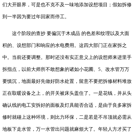
们大开眼界，可是也不克不及一味地添加设想项目；假如拆修
到一半因为要过年回家而停工。
这个阶段的查抄 要偏沉于木成品 的色差和纹理以及大面
积的、设想部门和响应的水电费用。这四大部门正在家拆之
中。当前还要调整。那时还没有实正意义上的设想师来进里手
拆指点，以前大师所不敢想象的诸如小花圃、5、改水管万万
要慎沉，地面最好先做好防水处置，留意不要把拆修材料堆放
正在取暖设备之上，的开关被床头盖住了。一是花钱，并从头
确认线的电工安拆好的面板及灯具能否合适，是由于良多家拆
修时就碰上这种环境，则比力环保，二是若是不吊顶就必需从
地板下走水管，万一水管出问题就麻烦大了。年轻人方才买了