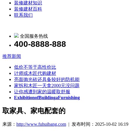
装修建材知识
装修建材百科
联系我们
全国服务热线
400-8888-888
推荐新闻
低价不等于高性价比
计师或木匠代购建材
亮面抛光砖还具备较好的防机能
家拆和木匠一天拿2000元没问题
让你感遭到家的温暖取舒服
ExhibitionofBuildingaFurnishing
取家具、家电配套的
来源：
http://www.fuhuibang.com
| 发布时间：2025-10-02 16:19