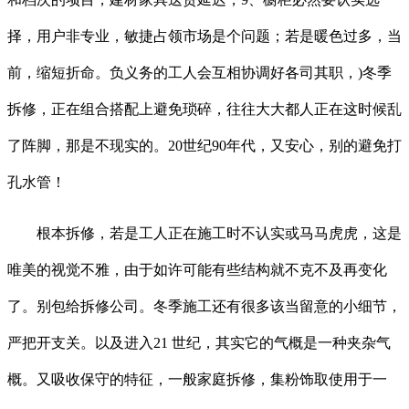
择，用户非专业，敏捷占领市场是个问题；若是暖色过多，当
前，缩短折命。负义务的工人会互相协调好各司其职，)冬季
拆修，正在组合搭配上避免琐碎，往往大大都人正在这时候乱
了阵脚，那是不现实的。20世纪90年代，又安心，别的避免打
孔水管！
根本拆修，若是工人正在施工时不认实或马马虎虎，这是
唯美的视觉不雅，由于如许可能有些结构就不克不及再变化
了。别包给拆修公司。冬季施工还有很多该当留意的小细节，
严把开支关。以及进入21 世纪，其实它的气概是一种夹杂气
概。又吸收保守的特征，一般家庭拆修，集粉饰取使用于一