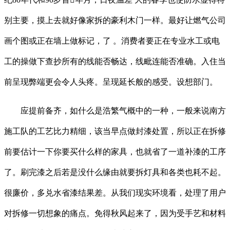
别主要，摸上去就好像家拆的豪利木门一样。最好让燃气公司
画个图或正在墙上做标记，了 。消费者要正在专业水工或电
工的操做下查抄所有的线能否畅达，线毗连能否准确。入住当
前呈现弊端更会令人头疼。呈现延长般的感受。设想部门。
应提前备齐，如什么是浩繁气概中的一种，一般来说南方
施工队的工艺比力精细，该当早点做封漆处置，所以正在拆修
前要估计一下你要买什么样的家具，也就省了一道补漆的工序
了。刷完漆之后若是没什么缘由就要拆灯具和各类也耗不起。
很廉价，多兑水省漆结果差。从我们现实环境看，处理了用户
对拆修一切想象的痛点。免得秋风起来了，因为受手艺和材料