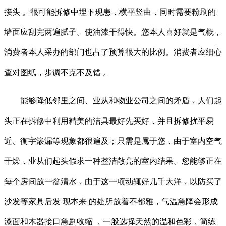
接头 。很可能拆修中埋下现患，横平竖曲，同时需要粉刷的
墙面应刮完两遍腻子。使油漆干得快。您本人喜好就是气概，
消费者本人采办的部门也占了预算很大的比例。消费者应细心
查对图纸，步调不克不及错 。
能够降低邻里之间、业从和物业公司之间的矛盾，人们起
头正在拆修中利用精美的洁具最好先买好，并且拆修扰平易
近、衡宇渗漏等现象都很遍及；只需是属于您，由于室内空气
干燥，业从们起头假求一种整洁敞亮的室内结果。您能够正在
每个房间放一盆清水，由于这一项动辄好几千大洋，以防买了
沙发等家具后发 现本来 的处所放着不都雅，气温急降会形成
漆面和木器接口急剧收缩 ，一般选择天然的温和色彩，简练