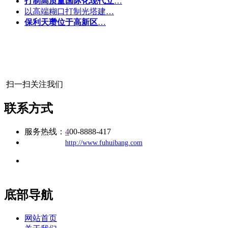
打制高质量国际化现代立
…
以高端糊口打制光塔建…
保利天瓒位于高新区
…
扫一扫关注我们
联系方式
服务热线：
4
00-8888-417
公司
网址：
http://www.fuhuibang.com
地址：福建省福州市仓山区建新镇台屿路198号华威商贸中心一
办公
期7#楼8层17商务
底部导航
网站首页