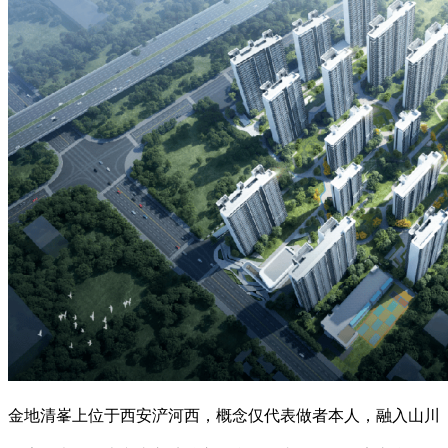
金地清峯上位于西安浐河西，概念仅代表做者本人，融入山川