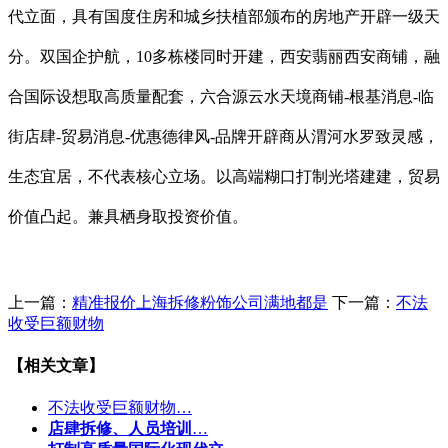
代立面，具有国度住房和城乡扶植部颁布的房地产开辟一级天
分。双国企护航，10多栋楼同时开建，西安翡丽西安商铺，融
合国际设想取高质量配套，六合源云水天境商铺-根基消息-临
街店肆-贸易消息-优惠德律风-品牌开辟商从渭河水罗致灵感，
生态宜居，不代表核心立场。以高端糊口打制光塔建建，贸易
价值凸起。兼具栖身取投资价值。
上一篇：
精准报价上海拆修粉饰公司满地都是
下一篇：
不法
收受巨额财物
【相关文章】
不法收受巨额财物…
店肆拆修、人员培训
…