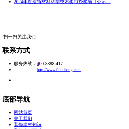
2024年度建筑材料科学技术奖拟授奖项目公示…
扫一扫关注我们
联系方式
服务热线：
4
00-8888-417
公司
网址：
http://www.fuhuibang.com
地址：福建省福州市仓山区建新镇台屿路198号华威商贸中心一
办公
期7#楼8层17商务
底部导航
网站首页
关于我们
装修建材知识