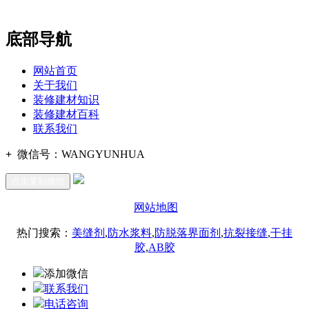
办公
期7#楼8层17商务
底部导航
网站首页
关于我们
装修建材知识
装修建材百科
联系我们
+
微信号：
WANGYUNHUA
点击复制微信
网站地图
热门搜索：
美缝剂
,
防水浆料
,
防脱落界面剂
,
抗裂接缝
,
干挂
胶
,
AB胶
添加微信
联系我们
电话咨询