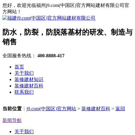
您好，欢迎光临福州j9.com(中国区)官方网站建材有限公司官
方网站！
防水，防裂，防脱落基材的研发、制造与
销售
全国服务热线：
400-8888-417
首页
关于我们
装修建材知识
装修建材百科
联系我们
当前位置
：
j9.com(中国区)官方网站
>
装修建材百科
>
返回
新闻导航
关于我们