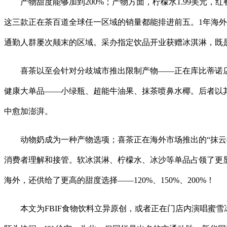
产物甜度能够加到200%；产物方面，柠檬水1.99美元，红餐
这三款正在茶百道全球任一区域的销量都能排进前五。1年海外门
通勤人群屡次颠末的区域。采办指定饮品开业获赠冰淇淋，既
喜茶以至会针对分歧城市推出限制产物——正在库比蒂诺店，冯
健康大单品——小绿瓶、超能牛油果、抹茶喷鼻水椰。后者以
中愈加澎湃。
动物奶成为一种产物选项；喜茶正在海外市场推出的“抹云椰
消费者理解和接管。软冰淇淋、柠檬水、冰沙等单品占领了更
海外，还供给了更高的甜度选择——120%、150%、200%！
本文为FBIF食物饮料立异原创，或者正在门店内演唱蜜雪