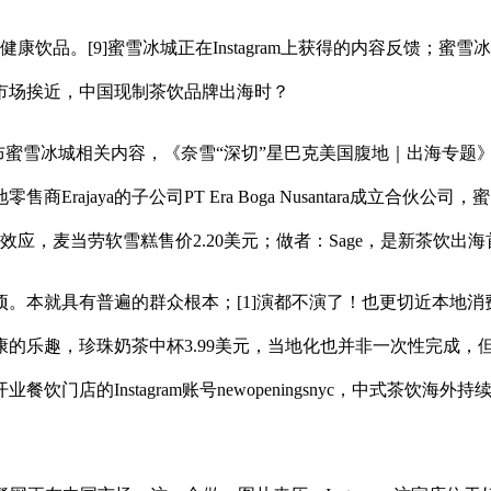
康饮品。[9]蜜雪冰城正在Instagram上获得的内容反馈；
地市场挨近，中国现制茶饮品牌出海时？
蜜雪冰城相关内容，《奈雪“深切”星巴克美国腹地｜出海专题》
rajaya的子公司PT Era Boga Nusantara成立
应，麦当劳软雪糕售价2.20美元；做者：Sage，是新茶饮出
就具有普遍的群众根本；[1]演都不演了！也更切近本地消费
的乐趣，珍珠奶茶中杯3.99美元，当地化也并非一次性完成，
店的Instagram账号newopeningsnyc，中式茶饮