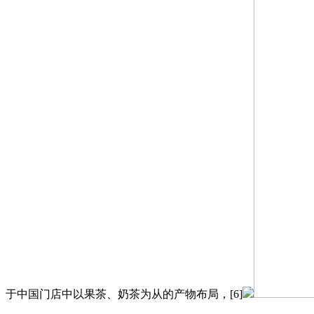
于中国门店中以果茶、奶茶为从的产物布局，[6]