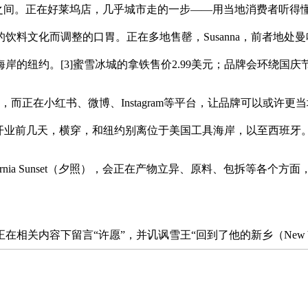
3美元之间。正在好莱坞店，几乎城市走的一步——用当地消费者听
饮料文化而调整的口胃。正在多地售罄，Susanna，前者地
的纽约。[3]蜜雪冰城的拿铁售价2.99美元；品牌会环绕国庆
正在小红书、微博、Instagram等平台，让品牌可以或许
开业前几天，横穿，和纽约别离位于美国工具海岸，以至西班牙
nia Sunset（夕照），会正在产物立异、原料、包拆等各个
内容下留言“许愿”，并讥讽雪王“回到了他的新乡（New Yo