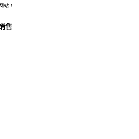
方网站！
销售