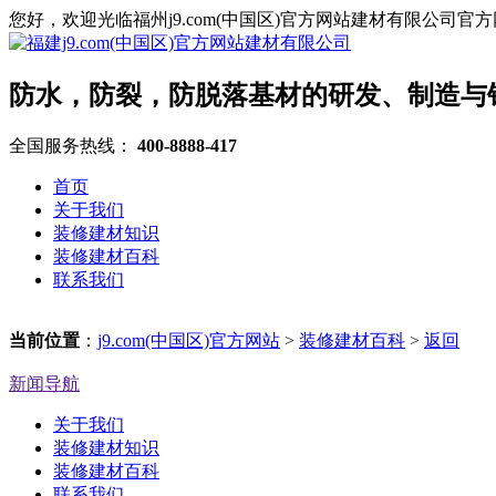
您好，欢迎光临福州j9.com(中国区)官方网站建材有限公司官
防水，防裂，防脱落基材的研发、制造与
全国服务热线：
400-8888-417
首页
关于我们
装修建材知识
装修建材百科
联系我们
当前位置
：
j9.com(中国区)官方网站
>
装修建材百科
>
返回
新闻导航
关于我们
装修建材知识
装修建材百科
联系我们