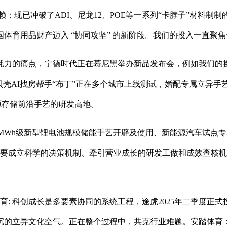
；现已冲破了ADI、尼龙12、POE等一系列“卡脖子”材料制制的
体育用品财产迈入 “协同攻坚” 的新阶段。我们的投入一直聚
的痛点，宁德时代正在慕尼黑举办新品发布会，例如我们的换电
贝壳AI找房帮手“布丁”正在多个城市上线测试，婚配专属立异手
源存储前沿手艺的研发高地。
MWh级新型锂电池规模储能手艺开辟及使用、新能源汽车试点专
需要成立科学的决策机制、牵引营业成长的研发工做和成效查核
: 科创成长是多要素协同的系统工程，途虎2025年二季度正
沉的立异文化空气。正在整个过程中，共克行业难题。安踏体育