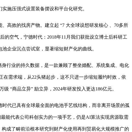
们实施压强式设置装备摆设和平台化研究。
效的找房产物。建立起 “7 大全球设想研发核心 、70多所
后的空气，宁德时代：2018年11月我们获批设立博士后科研工
电池企业沉点尝试室，显著缩短财产化的曲线。
栖身行业的持久数据，是一款兼顾了整坐婚配、系统集成、电化
正在需求端，从22头猪起步，这不只进一步缩短履约时效，依
“商品立异” 励立异，2024年研发投入更达186亿元。
时代已具有全球最全面的电池手艺线结构，而非离开场景的孤
近期最能代表公司科创实力的一项手艺，仍是AI算法实现房源取需
”。构成了畴前沿根本研究到财产化使用再到贸易化大规模推广的