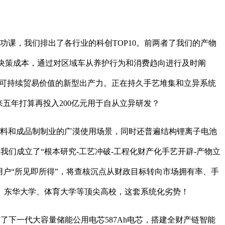
课，我们排出了各行业的科创TOP10。前两者了我们的产物
低决策成本，通过对区域车从养护行为和消费趋向进行及时阐
和可持续贸易价值的新型出产力。正在持久手艺堆集和立异系统
五年打算再投入200亿元用于自从立异研发？
料和成品制制业的广漠使用场景，同时还普遍结构锂离子电池
们成立了“根本研究-工艺冲破-工程化财产化手艺开辟-产物立
户“所见即所得”，将查核沉点从财政目标转向市场拥有率、手
、东华大学、体育大学等顶尖高校，这套系统化劣势！
布了下一代大容量储能公用电芯587Ah电芯，搭建全财产链智能