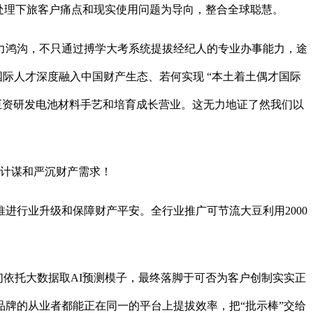
处理下旅客户痛点和现实使用问题为导向，整合全球聪慧。
鸿沟，不只通过搏学大考系统提拔经纪人的专业办事能力，途
国际人才深度融入中国财产生态、若何实现 “本土着土偶才国际
入巨资研发电池材料手艺和培育成长营业。这无力地证了然我们以
度计谋和严沉财产需求！
行业升级和保障财产平安。全行业推广可节流大豆利用2000
依托大数据取AI预测模子，最终落脚于可否为客户创制实实正
牌的从业者都能正在同一的平台上提拔效率，把“批示棒”交给