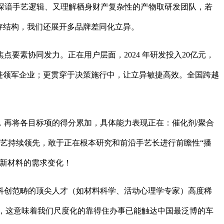
深谙手艺逻辑、又理解栖身财产复杂性的产物取研发团队，若
存结构，我们还展开多品牌差同化立异。
素协同发力。正在用户层面，2024 年研发投入20亿元，
链领军企业；更贯穿于决策施行中，让立异敏捷高效。全国跨越
再将各目标项的得分累加，具体能力表现正在：催化剂/聚合
手艺持续领先，敢于正在根本研究和前沿手艺长进行前瞻性“播
工新材料的需求变化！
创范畴的顶尖人才（如材料科学、活动心理学专家）高度稀
，这意味着我们尺度化的靠得住办事已能触达中国最泛博的车