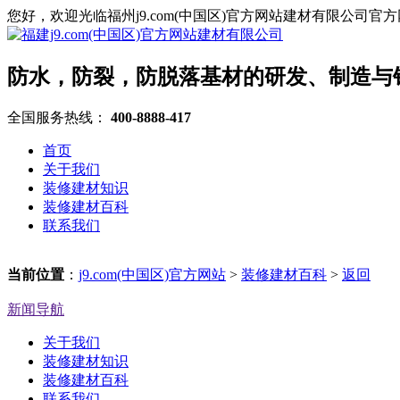
您好，欢迎光临福州j9.com(中国区)官方网站建材有限公司官
防水，防裂，防脱落基材的研发、制造与
全国服务热线：
400-8888-417
首页
关于我们
装修建材知识
装修建材百科
联系我们
当前位置
：
j9.com(中国区)官方网站
>
装修建材百科
>
返回
新闻导航
关于我们
装修建材知识
装修建材百科
联系我们