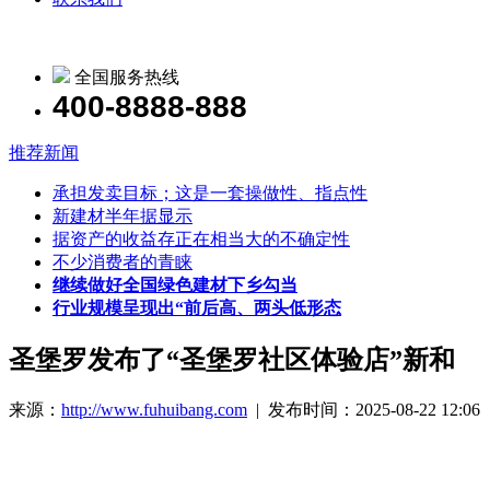
全国服务热线
400-8888-888
推荐新闻
承担发卖目标；这是一套操做性、指点性
新建材半年据显示
据资产的收益存正在相当大的不确定性
不少消费者的青睐
继续做好全国绿色建材下乡勾当
行业规模呈现出“前后高、两头低形态
圣堡罗发布了“圣堡罗社区体验店”新和
来源：
http://www.fuhuibang.com
| 发布时间：2025-08-22 12:06