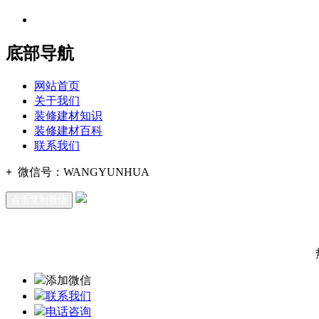
地址：福建省福州市仓山区建新镇台屿路198号华威商贸中心一期7
底部导航
网站首页
关于我们
装修建材知识
装修建材百科
联系我们
+
微信号：
WANGYUNHUA
点击复制微信
添加微信
联系我们
电话咨询