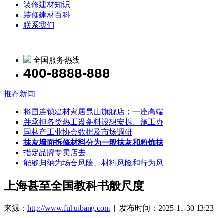
装修建材知识
装修建材百科
联系我们
全国服务热线
400-8888-888
推荐新闻
将国连锁建材家居昆山旗舰店；一座高端
并承担各类热工设备料设想安拆、施工办
国林产工业协会数据及市场调研
抹灰墙面拆修材料分为一般抹灰和粉饰抹
指定品牌专卖店去
能够归纳为场合风险、材料风险和行为风
上海甚至全国教科书般尺度
来源：
http://www.fuhuibang.com
| 发布时间：2025-11-30 13:23