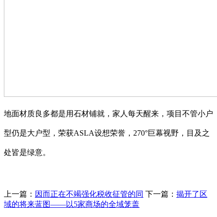
地面材质良多都是用石材铺就，家人每天醒来，项目不管小户
型仍是大户型，荣获ASLA设想荣誉，270°巨幕视野，目及之
处皆是绿意。
上一篇：
因而正在不竭强化税收征管的同
下一篇：
揭开了区
域的将来蓝图——以5家商场的全域笼盖