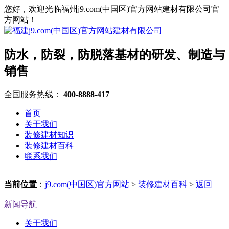
您好，欢迎光临福州j9.com(中国区)官方网站建材有限公司官
方网站！
防水，防裂，防脱落基材的研发、制造与
销售
全国服务热线：
400-8888-417
首页
关于我们
装修建材知识
装修建材百科
联系我们
当前位置
：
j9.com(中国区)官方网站
>
装修建材百科
>
返回
新闻导航
关于我们