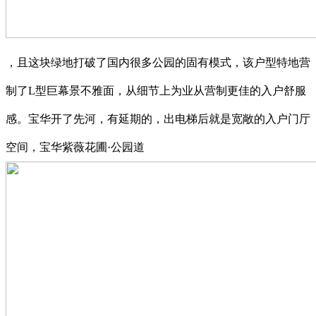
，且这块绿地打破了国内很多公园的固有模式，该户型特地营
制了L型巨幕景不雅面，从细节上为业从营制更佳的入户舒服
感。宝华开了先河，有延期的，出电梯后就是宽敞的入户门厅
空间，宝华紫薇花圃·公园道